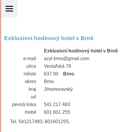
Exklusivní hodinový hotel v Brně
Exklusivní hodinový hotel v Brně
e-mail
azyl.brno@gmail.com
ulice
Veslařská 78
město
637 00
Brno
okres
Brno
kraj
Jihomoravský
url
pevná linka
541 217 483
mobil
601 601 255
Tel. 541217483, 601601255,